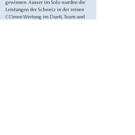
gewinnen. Ausser im Solo wurden die 
Leistungen der Schweiz in der reinen 
COmen Wertung im Duett, Team und 
Combo mit einer Bronze-Medaille 
honoriert. Tessa, Mila und Emma waren 
im Team im Einsatz und mit Chiara 
auch in der Combination. Sie 
gewannen die Bronzemedaille für die 
Schweiz sensationell vor Frankreich 
und Griechenland. Es ist das erste 
Team, dass Griechenland schlagen 
kann seit über 12 Jahren.
Emma Grosvenor erreichte zudem als 
beste Schweizerin den 
ausgezeichneten 26. Rang im 
Pflichtwettkampf mit einer Punktzahl 
von 73.3378 Pkt.. Mila wurde 59. mit 