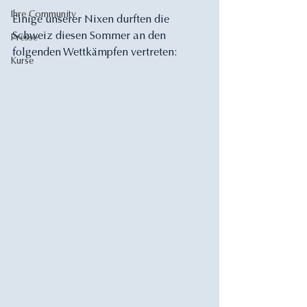
Ihre Community
Einige unserer Nixen durften die 
Schweiz diesen Sommer an den 
Presse
folgenden Wettkämpfen vertreten: 
Kurse