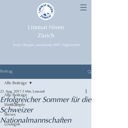
Limmat Nixen
Zürich
Swiss Olympic anerkannte NWF-Trägerschaft
Beitrag
Alle Beiträge
23. Aug. 2017
3 Min. Lesezeit
Alle Beiträge
Erfolgreicher Sommer für die
Wettkämpfe
Schweizer
Shows
Nationalmannschaften
Loslegen