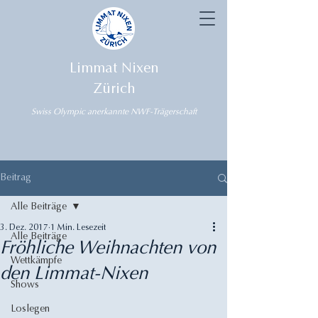
Limmat Nixen
Zürich
Swiss Olympic anerkannte NWF-Trägerschaft
Beitrag
Alle Beiträge
3. Dez. 2017
1 Min. Lesezeit
Alle Beiträge
Fröhliche Weihnachten von
Wettkämpfe
den Limmat-Nixen
Shows
Loslegen