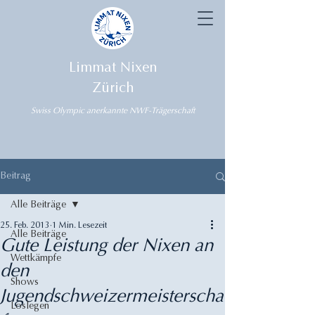
Limmat Nixen
Zürich
Swiss Olympic anerkannte NWF-Trägerschaft
Beitrag
Alle Beiträge
25. Feb. 2013
1 Min. Lesezeit
Alle Beiträge
Gute Leistung der Nixen an
Wettkämpfe
den
Shows
Jugendschweizermeisterscha
Loslegen