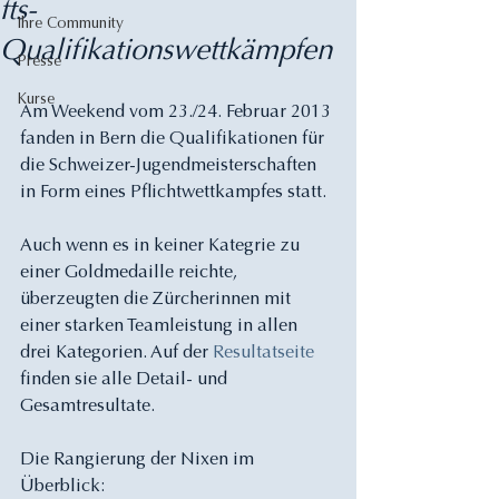
fts-
Ihre Community
Qualifikationswettkämpfen
Presse
Kurse
Am Weekend vom 23./24. Februar 2013 
fanden in Bern die Qualifikationen für 
die Schweizer-Jugendmeisterschaften 
in Form eines Pflichtwettkampfes statt. 
Auch wenn es in keiner Kategrie zu 
einer Goldmedaille reichte, 
überzeugten die Zürcherinnen mit 
einer starken Teamleistung in allen 
drei Kategorien. Auf der 
Resultatseite
finden sie alle Detail- und 
Gesamtresultate.
Die Rangierung der Nixen im 
Überblick: