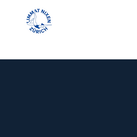
Limmat Nixen
Ak
Zürich
Swiss Olympic anerkannte NWF-Träger