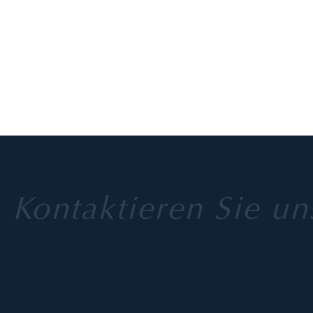
tuell
Verein
Events
Schwimm- und Synchrokurse
Shows - 
schaft
Kontaktieren Sie un
Limmat Nixen Zürich
Etzelstrasse 7
8038 Zürich