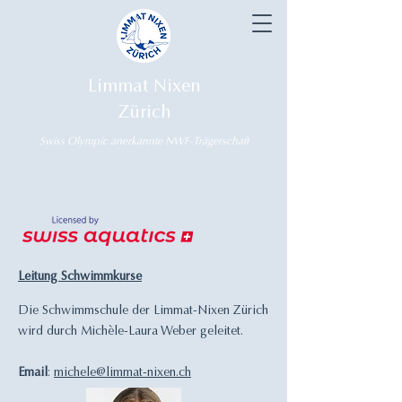
Limmat Nixen
Zürich
Swiss Olympic anerkannte NWF-Trägerschaft
Leitung Schwimmkurse
Die Schwimmschule der Limmat-Nixen Zürich
wird durch Michèle-Laura Weber geleitet.
Email
:
michele@limmat-nixen.ch