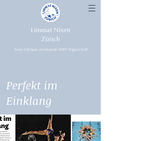
Limmat Nixen
Zürich
Swiss Olympic anerkannte NWF-Trägerschaft
Perfekt im
Einklang