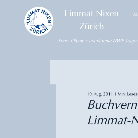
Limmat Nixen
Ak
Zürich
Swiss Olympic anerkannte NWF-Träger
Alle Beiträge
Wettkämpfe
19. Aug. 2011
1 Min. Lesez
Buchverni
Limmat-N