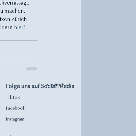
chvernissage 
zu machen, 
ixen Zürich 
ldern 
hier
!
Alle ansehen
Folge uns auf Social Media
TikTok
Facebook
Instagram