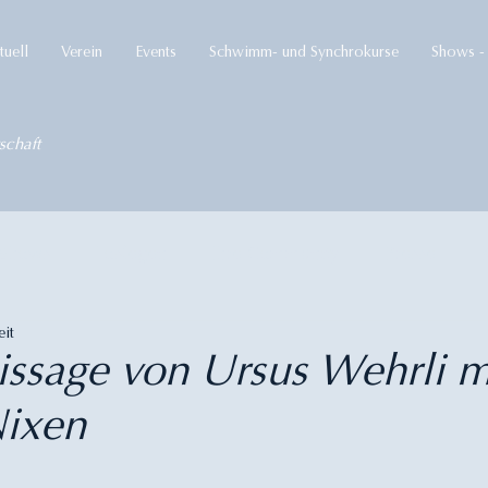
tuell
Verein
Events
Schwimm- und Synchrokurse
Shows - 
schaft
Shows
Loslegen
Ihre Community
Presse
eit
ssage von Ursus Wehrli m
ixen