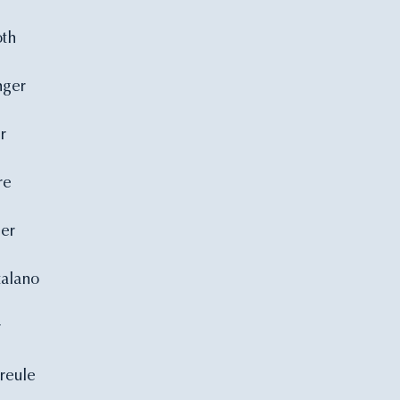
oth
inger
er
re
ler
atalano
r
treule