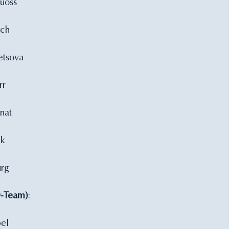
Ruoss
ich
etsova
rr
nat
ck
urg
/D-Team)
:
bel