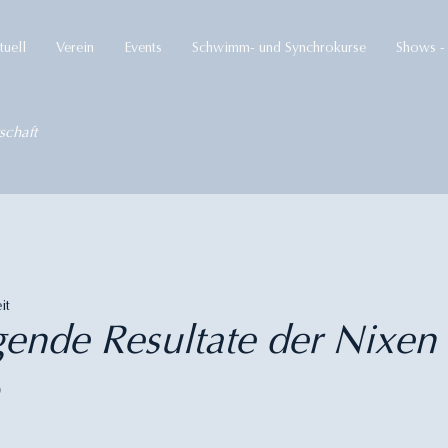
tuell
Verein
Events
Schwimm- und Synchrokurse
Shows - 
schaft
Shows
Loslegen
Ihre Community
Presse
it
gende Resultate der Nixen