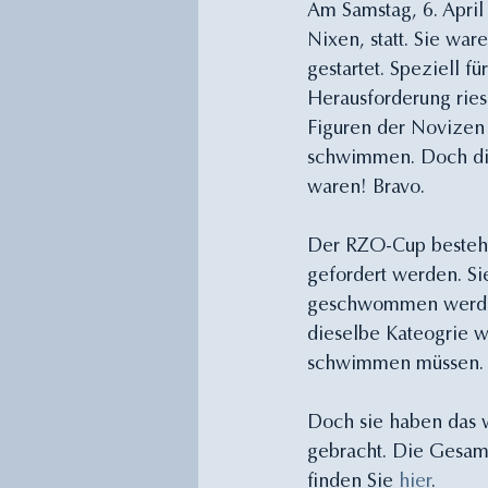
Am Samstag, 6. April
Nixen, statt. Sie war
gestartet. Speziell f
Herausforderung ries
Figuren der Novizen 
schwimmen. Doch die
waren! Bravo.
Der RZO-Cup besteht
gefordert werden. Si
geschwommen werden
dieselbe Kateogrie w
schwimmen müssen. A
Doch sie haben das w
gebracht. Die Gesamt
finden Sie 
hier
.