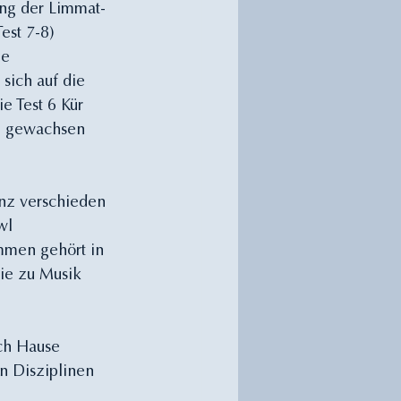
ung der Limmat-
est 7-8) 
ie 
sich auf die 
e Test 6 Kür 
g gewachsen 
nz verschieden 
wl 
men gehört in 
ie zu Musik 
ch Hause 
n Disziplinen 