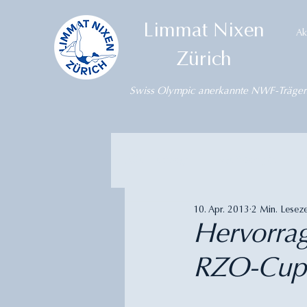
Limmat Nixen
Ak
Zürich
Swiss Olympic anerkannte NWF-Träger
Alle Beiträge
Wettkämpfe
10. Apr. 2013
2 Min. Leseze
Hervorra
RZO-Cup