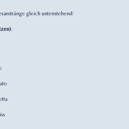
esamtränge gleich untenstehend:
vizen)
:
ic
nato
etta
iss