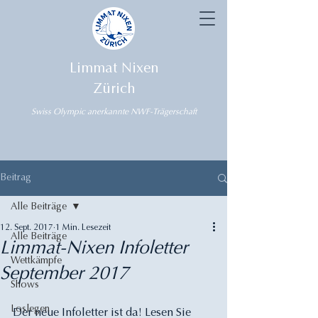
Limmat Nixen
Zürich
Swiss Olympic anerkannte NWF-Trägerschaft
Beitrag
Alle Beiträge
12. Sept. 2017
1 Min. Lesezeit
Alle Beiträge
Limmat-Nixen Infoletter
Wettkämpfe
September 2017
Shows
Loslegen
Der neue Infoletter ist da! Lesen Sie 