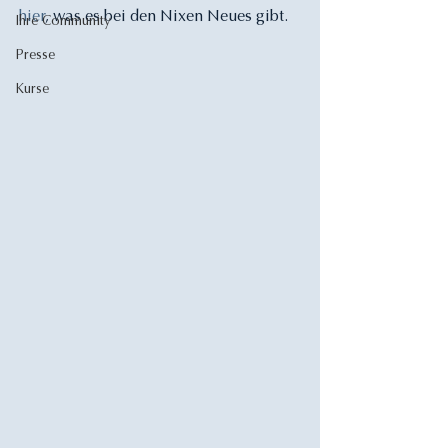
hier
, was es bei den Nixen Neues gibt. 
Ihre Community
Presse
Kurse