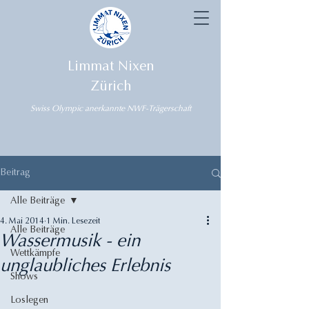
Limmat Nixen
Zürich
Swiss Olympic anerkannte NWF-Trägerschaft
Beitrag
Alle Beiträge
4. Mai 2014
1 Min. Lesezeit
Alle Beiträge
Wassermusik - ein
Wettkämpfe
unglaubliches Erlebnis
Shows
Loslegen