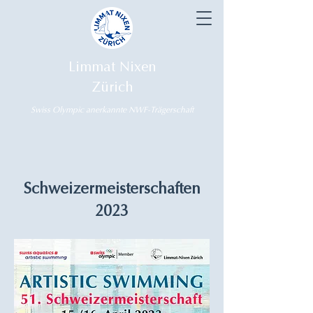
Limmat Nixen
Zürich
Swiss Olympic anerkannte NWF-Trägerschaft
Schweizermeisterschaften
2023